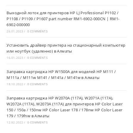
Выходной лоток для принтеров HP LJ Professional P1102 /
P1108 / P1109 / P1607 part number RM1-6902-000CN | RM1-
6902-000000
26.01.2023
/
0 COMMENTS
Установить драйвер принтера на стационарный компьютер
или ноутбук (удаленно) в Алматы
16.01.2023
/
0 COMMENTS
Заправка картриджа HP W1500A для моделей HP M111 /
M111a / M111w M141 / M141a / M141w в Алматы
18.10.2022
/
0 COMMENTS
Заправка картриджа HP W2070A (117A), W2071A (117A),
W2072A (117A), W2073A (117A) для принтеров HP Color Laser
150 / 150a / 150nw HP Color Laser 178 / 178nw HP Color Laser
179 / 179fnw в Алматы
12.02.2022
/
0 COMMENTS