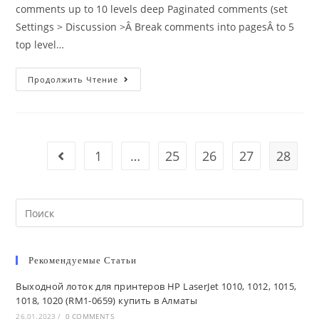
comments up to 10 levels deep Paginated comments (set
Settings > Discussion >Â Break comments into pagesÂ to 5
top level…
Template:
Продолжить Чтение
Comments
1
…
25
26
27
28
Go to the previous page
Search
this
website
Рекомендуемые Статьи
Выходной лоток для принтеров HP LaserJet 1010, 1012, 1015,
1018, 1020 (RM1-0659) купить в Алматы
26.01.2023
/
0 COMMENTS