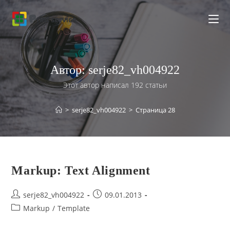
Перейти
к
содержимому
Автор:
serje82_vh004922
Этот автор написал 192 статьи
>
serje82_vh004922
>
Страница 28
Markup: Text Alignment
Post
Запись
serje82_vh004922
09.01.2013
author:
опубликована:
Post
Markup
/
Template
category: