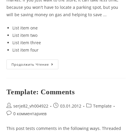
because you won't have to locate a parking spot, but you
will be saving money on gas and helping to save ...
List item one
List item two
List item three
List item four
Post
Продолжить Чтение
Format:
Video
(YouTube)
Template: Comments
Post
Запись
Post
serje82_vh004922
03.01.2012
Template
author:
опубликована:
category:
Post
0 комментариев
comments:
This post tests comments in the following ways. Threaded