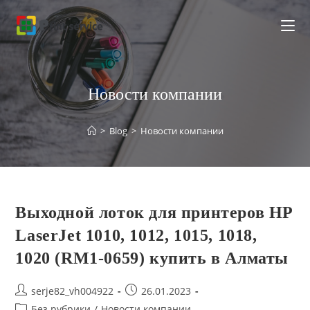
Перейти
к
содержимому
Новости компании
>
Blog
>
Новости компании
Выходной лоток для принтеров HP
LaserJet 1010, 1012, 1015, 1018,
1020 (RM1-0659) купить в Алматы
Post
Запись
serje82_vh004922
26.01.2023
author:
опубликована:
Post
Без рубрики
/
Новости компании