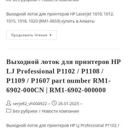
category:
Выходной лоток для принтеров HP LaserJet 1010, 1012,
1015, 1018, 1020 (RM1-0659) купить в Алматы
Выходной
Продолжить Чтение
Лоток
Для
Принтеров
HP
LaserJet
1010,
Выходной лоток для принтеров HP
1012,
1015,
LJ Professional P1102 / P1108 /
1018,
1020
(RM1-
P1109 / P1607 part number RM1-
0659)
Купить
6902-000CN | RM1-6902-000000
В
Алматы
Post
Запись
serje82_vh004922
26.01.2023
author:
опубликована:
Post
Без рубрики
/
Новости компании
category:
Выходной лоток для принтеров HP LJ Professional P1102 /