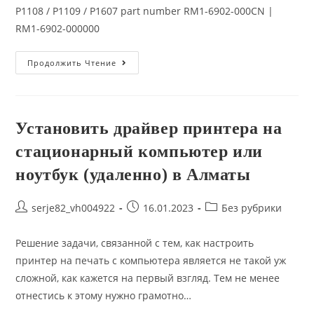
P1108 / P1109 / P1607 part number RM1-6902-000CN |
RM1-6902-000000
Выходной
Продолжить Чтение
Лоток
Для
Принтеров
HP
LJ
Professional
Установить драйвер принтера на
P1102
/
стационарный компьютер или
P1108
/
P1109
ноутбук (удаленно) в Алматы
/
P1607
Part
Post
Запись
Post
serje82_vh004922
16.01.2023
Без рубрики
Number
RM1-
author:
опубликована:
category:
6902-
000CN
Решение задачи, связанной с тем, как настроить
|
RM1-
принтер на печать с компьютера является не такой уж
6902-
сложной, как кажется на первый взгляд. Тем не менее
000000
отнестись к этому нужно грамотно…