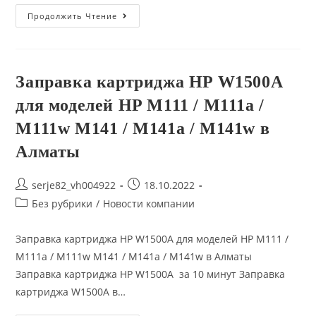
Установить
Продолжить Чтение
Драйвер
Принтера
На
Стационарный
Компьютер
Или
Заправка картриджа HP W1500A
Ноутбук
(удаленно)
для моделей HP M111 / M111a /
В
Алматы
M111w M141 / M141a / M141w в
Алматы
Post
Запись
serje82_vh004922
18.10.2022
author:
опубликована:
Post
Без рубрики
/
Новости компании
category:
Заправка картриджа HP W1500A для моделей HP M111 /
M111a / M111w M141 / M141a / M141w в Алматы
Заправка картриджа HP W1500A за 10 минут Заправка
картриджа W1500A в…