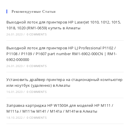
MF
website
264dw
/
Рекомендуемые Статьи
267dw
/
Выходной лоток для принтеров HP LaserJet 1010, 1012, 1015,
269dw
В
1018, 1020 (RM1-0659) купить в Алматы
Алматы
26.01.2023
/
0 COMMENTS
Выходной лоток для принтеров HP LJ Professional P1102 /
P1108 / P1109 / P1607 part number RM1-6902-000CN | RM1-
6902-000000
26.01.2023
/
0 COMMENTS
Установить драйвер принтера на стационарный компьютер
или ноутбук (удаленно) в Алматы
16.01.2023
/
0 COMMENTS
Заправка картриджа HP W1500A для моделей HP M111 /
M111a / M111w M141 / M141a / M141w в Алматы
18.10.2022
/
0 COMMENTS