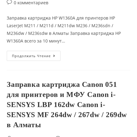
category:
Laser
Post
0 комментариев
178
comments:
/
178nw
Заправка картриджа HP W1360A для принтеров HP
HP
Color
LaserJet M211 / M211d / M211dw M236 / M236sdn /
Laser
179
M236dw / M236sdw в Алматы Заправка картриджа HP
/
179fnw
W1360A всего за 10 минут…
В
Алматы
Заправка
Продолжить Чтение
Картриджа
HP
W1360A
(136a,
136x)
Для
Заправка картриджа Canon 051
Принтеров
HP
для принтеров и МФУ Canon i-
LaserJet
M211
/
SENSYS LBP 162dw Canon i-
M211d
/
SENSYS MF 264dw / 267dw / 269dw
M211dw
M236
в Алматы
/
M236sdn
/