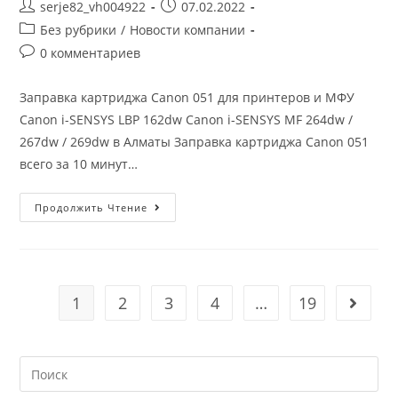
M236dw
Post
Запись
serje82_vh004922
07.02.2022
/
author:
опубликована:
M236sdw
Post
Без рубрики
/
Новости компании
В
category:
Алматы
Post
0 комментариев
comments:
Заправка картриджа Canon 051 для принтеров и МФУ
Canon i-SENSYS LBP 162dw Canon i-SENSYS MF 264dw /
267dw / 269dw в Алматы Заправка картриджа Canon 051
всего за 10 минут…
Заправка
Продолжить Чтение
Картриджа
Canon
051
Для
Принтеров
И
МФУ
1
2
3
4
…
19
Go to t
Canon
I-
SENSYS
LBP
162dw
Search
Canon
I-
this
SENSYS