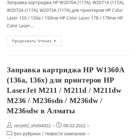
Заправка картриджа HP W2070A (117A), W2071A (117A),
W2072A (117A), W2073A (117A) для принтеров HP Color
Laser 150 / 150a / 150nw HP Color Laser 178 / 178nw HP
Color Laser…
Заправка
Продолжить Чтение
Картриджа
HP
W2070A
(117A),
W2071A
(117A),
Заправка картриджа HP W1360A
W2072A
(117A),
(136a, 136x) для принтеров HP
W2073A
(117A)
Для
LaserJet M211 / M211d / M211dw
Принтеров
HP
M236 / M236sdn / M236dw /
Color
Laser
M236sdw в Алматы
150
/
150a
/
Post
Запись
serje82_vh004922
08.02.2022
150nw
author:
опубликована:
HP
Post
Без рубрики
/
Новости компании
Color