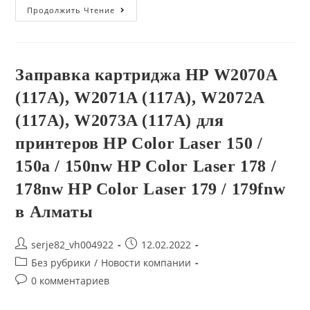
Заправка
Продолжить Чтение
Картриджа
HP
W1500A
Для
Моделей
HP
Заправка картриджа HP W2070A
M111
/
(117A), W2071A (117A), W2072A
M111a
/
M111w
(117A), W2073A (117A) для
M141
/
принтеров HP Color Laser 150 /
M141a
/
150a / 150nw HP Color Laser 178 /
M141w
В
Алматы
178nw HP Color Laser 179 / 179fnw
в Алматы
Post
Запись
serje82_vh004922
12.02.2022
author:
опубликована:
Post
Без рубрики
/
Новости компании
category:
Post
0 комментариев
comments: