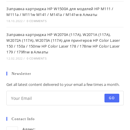
Заправка картриджа HP W1500A для моделей HP M111 /
M111a / M111w M141 / M141a / M141w в Алматы
18.10.2022
/
0 COMMENTS
Заправка картриджа HP W2070A (117A), W2071A (117A),
W2072A (117A), W2073A (117A) для принтеров HP Color Laser
150 / 150a / 150nw HP Color Laser 178 / 178nw HP Color Laser
179 / 179fnw в Алматы
12.02.2022
/
0 COMMENTS
Newsletter
Get all latest content delivered to your email a few times a month.
GO
Contact Info
Адрес: