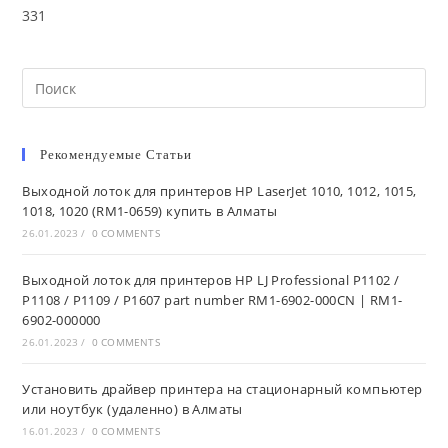
331
Search
this
website
Рекомендуемые Статьи
Выходной лоток для принтеров HP LaserJet 1010, 1012, 1015,
1018, 1020 (RM1-0659) купить в Алматы
26.01.2023
/
0 COMMENTS
Выходной лоток для принтеров HP LJ Professional P1102 /
P1108 / P1109 / P1607 part number RM1-6902-000CN | RM1-
6902-000000
26.01.2023
/
0 COMMENTS
Установить драйвер принтера на стационарный компьютер
или ноутбук (удаленно) в Алматы
16.01.2023
/
0 COMMENTS