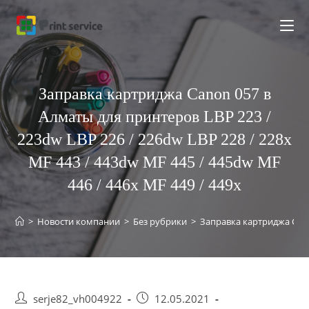
Перейти
к
содержимому
Заправка картриджа Canon 057 в
Алматы для принтеров LBP 223 /
223dw LBP 226 / 226dw LBP 228 / 228x
MF 443 / 443dw MF 445 / 445dw MF
446 / 446x MF 449 / 449x
>
Новости компании
>
Без рубрики
>
Заправка картриджа Canon
Post
Запись
serje82_vh004922
12.05.2021