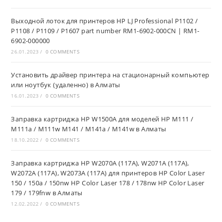
Выходной лоток для принтеров HP LJ Professional P1102 /
P1108 / P1109 / P1607 part number RM1-6902-000CN | RM1-
6902-000000
26.01.2023
/
0 COMMENTS
Установить драйвер принтера на стационарный компьютер
или ноутбук (удаленно) в Алматы
16.01.2023
/
0 COMMENTS
Заправка картриджа HP W1500A для моделей HP M111 /
M111a / M111w M141 / M141a / M141w в Алматы
18.10.2022
/
0 COMMENTS
Заправка картриджа HP W2070A (117A), W2071A (117A),
W2072A (117A), W2073A (117A) для принтеров HP Color Laser
150 / 150a / 150nw HP Color Laser 178 / 178nw HP Color Laser
179 / 179fnw в Алматы
12.02.2022
/
0 COMMENTS