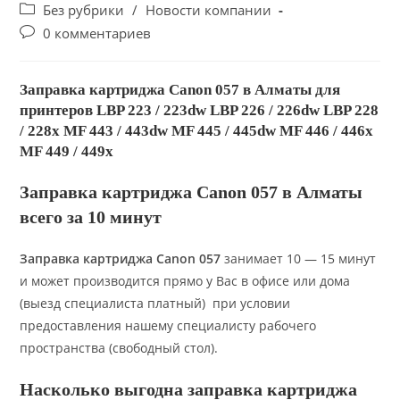
author:
опубликована:
Post
Без рубрики
/
Новости компании
category:
Post
0 комментариев
comments:
Заправка картриджа Canon 057 в Алматы для
принтеров LBP 223 / 223dw LBP 226 / 226dw LBP 228
/ 228x MF 443 / 443dw MF 445 / 445dw MF 446 / 446x
MF 449 / 449x
Заправка картриджа Canon 057 в Алматы
всего за 10 минут
Заправка картриджа Canon 057
занимает 10 — 15 минут
и может производится прямо у Вас в офисе или дома
(выезд специалиста платный) при условии
предоставления нашему специалисту рабочего
пространства (свободный стол).
Насколько выгодна заправка картриджа