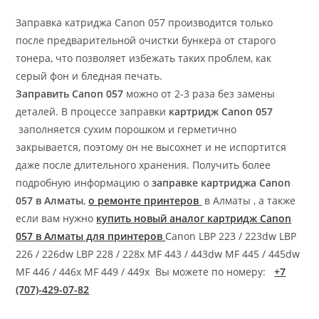
Заправка катриджа Canon 057 производится только
после предварительной очистки бункера от старого
тонера, что позволяет избежать таких проблем, как
серый фон и бледная печать.
Заправить Canon 057
можно от 2-3 раза без замены
деталей. В процессе заправки
картридж Canon 057
заполняется сухим порошком и герметично
закрывается, поэтому он не высохнет и не испортится
даже после длительного хранения. Получить более
подробную информацию о
заправке картриджа Canon
057 в Алматы
,
о ремонте принтеров
в Алматы , а также
если вам нужно
купить новый аналог картридж Canon
057 в Алматы для принтеров
Canon LBP 223 / 223dw LBP
226 / 226dw LBP 228 / 228x MF 443 / 443dw MF 445 / 445dw
MF 446 / 446x MF 449 / 449x Вы можете по номеру:
+7
(707)-429-07-82