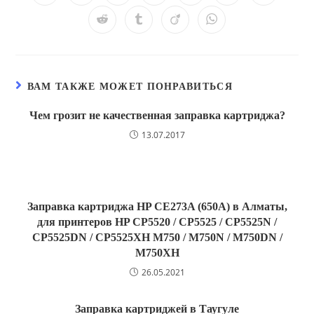
в
в
в
в
в
в
в
новом
новом
новом
новом
новом
новом
новом
Открывается
Открывается
Открывается
Открывается
окне
окне
окне
окне
окне
окне
окне
в
в
в
в
новом
новом
новом
новом
окне
окне
окне
окне
ВАМ ТАКЖЕ МОЖЕТ ПОНРАВИТЬСЯ
Чем грозит не качественная заправка картриджа?
13.07.2017
Заправка картриджа HP CE273A (650A) в Алматы,
для принтеров HP CP5520 / CP5525 / CP5525N /
CP5525DN / CP5525XH M750 / M750N / M750DN /
M750XH
26.05.2021
Заправка картриджей в Таугуле