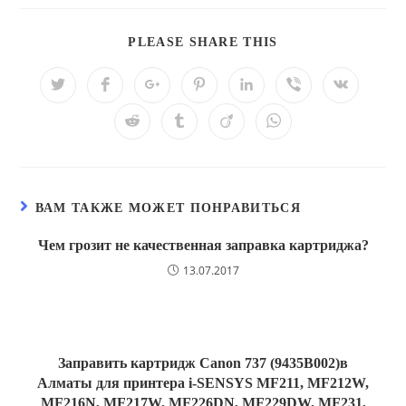
ПОДЕЛИТЬСЯ
PLEASE SHARE THIS
ЭТИМ
КОНТЕНТОМ
Открывается
Открывается
Открывается
Открывается
Открывается
Открывается
Открывае
в
в
в
в
в
в
в
новом
новом
новом
новом
новом
новом
новом
Открывается
Открывается
Открывается
Открывается
окне
окне
окне
окне
окне
окне
окне
в
в
в
в
новом
новом
новом
новом
окне
окне
окне
окне
ВАМ ТАКЖЕ МОЖЕТ ПОНРАВИТЬСЯ
Чем грозит не качественная заправка картриджа?
13.07.2017
Заправить картридж Canon 737 (9435B002)в
Алматы для принтера i-SENSYS MF211, MF212W,
MF216N, MF217W, MF226DN, MF229DW, MF231,