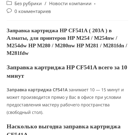
author:
опубликована:
Post
Без рубрики
/
Новости компании
category:
Post
0 комментариев
comments:
Заправка картриджа HP CF541A ( 203A ) в
Алматы, для принтеров HP M254 / M254nw /
M254dw HP M280 / M280nw HP M281 / M281fdn /
M281fdw
Заправка картриджа HP CF541A всего за 10
минут
Заправка картриджа CF541A
занимает 10 — 15 минут и
может производится прямо у Вас в офисе при условии
предоставления мастеру рабочего пространства
(свободный стол).
Насколько выгодна заправка картриджа
CF541A