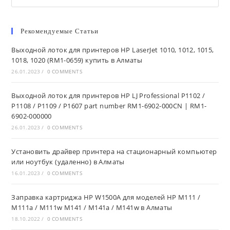
this
website
Рекомендуемые Статьи
Выходной лоток для принтеров HP LaserJet 1010, 1012, 1015,
1018, 1020 (RM1-0659) купить в Алматы
26.01.2023
/
0 COMMENTS
Выходной лоток для принтеров HP LJ Professional P1102 /
P1108 / P1109 / P1607 part number RM1-6902-000CN | RM1-
6902-000000
26.01.2023
/
0 COMMENTS
Установить драйвер принтера на стационарный компьютер
или ноутбук (удаленно) в Алматы
16.01.2023
/
0 COMMENTS
Заправка картриджа HP W1500A для моделей HP M111 /
M111a / M111w M141 / M141a / M141w в Алматы
18.10.2022
/
0 COMMENTS