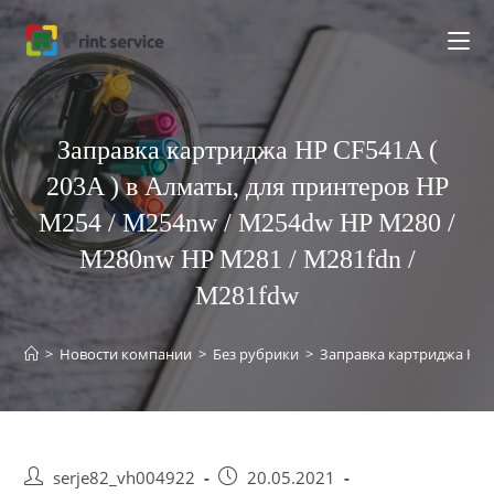
Перейти
к
содержимому
Заправка картриджа HP CF541A (
203A ) в Алматы, для принтеров HP
M254 / M254nw / M254dw HP M280 /
M280nw HP M281 / M281fdn /
M281fdw
>
Новости компании
>
Без рубрики
>
Заправка картриджа HP C
Post
Запись
serje82_vh004922
20.05.2021