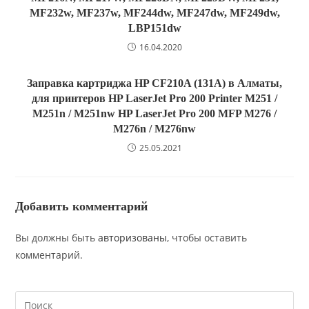
MF232w, MF237w, MF244dw, MF247dw, MF249dw,
LBP151dw
16.04.2020
Заправка картриджа HP CF210A (131A) в Алматы,
для принтеров HP LaserJet Pro 200 Printer M251 /
M251n / M251nw HP LaserJet Pro 200 MFP M276 /
M276n / M276nw
25.05.2021
Добавить комментарий
Вы должны быть
авторизованы
, чтобы оставить
комментарий.
Search