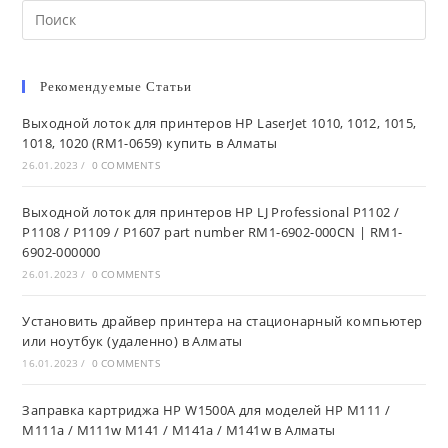
Рекомендуемые Статьи
Выходной лоток для принтеров HP LaserJet 1010, 1012, 1015,
1018, 1020 (RM1-0659) купить в Алматы
26.01.2023
/
0 COMMENTS
Выходной лоток для принтеров HP LJ Professional P1102 /
P1108 / P1109 / P1607 part number RM1-6902-000CN | RM1-
6902-000000
26.01.2023
/
0 COMMENTS
Установить драйвер принтера на стационарный компьютер
или ноутбук (удаленно) в Алматы
16.01.2023
/
0 COMMENTS
Заправка картриджа HP W1500A для моделей HP M111 /
M111a / M111w M141 / M141a / M141w в Алматы