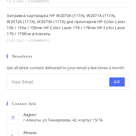
18.10.2022
/
0 COMMENTS
Заправка картриджа HP W2070A (117A), W2071A (117A),
W2072A (117A), W2073A (117A) для принтеров HP Color Laser
150 / 150a / 150nw HP Color Laser 178 / 178nw HP Color Laser
179 / 179fnw в Алматы
12.02.2022
/
0 COMMENTS
Newsletter
Get all latest content delivered to your email a few times a month.
GO
Contact Info
Адрес:
г.Алматы, ул.Тимирязева, 42, корпус 15/1Б
Phone: