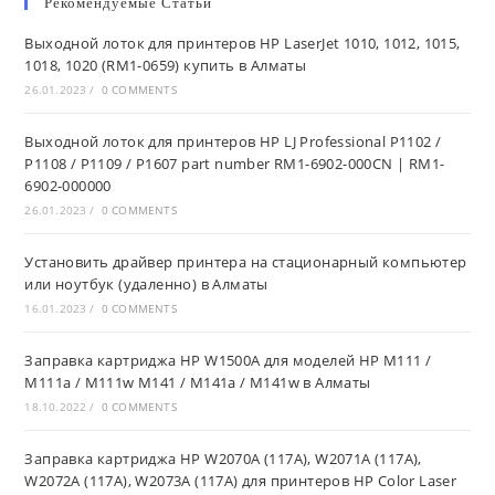
Рекомендуемые Статьи
Выходной лоток для принтеров HP LaserJet 1010, 1012, 1015,
1018, 1020 (RM1-0659) купить в Алматы
26.01.2023
/
0 COMMENTS
Выходной лоток для принтеров HP LJ Professional P1102 /
P1108 / P1109 / P1607 part number RM1-6902-000CN | RM1-
6902-000000
26.01.2023
/
0 COMMENTS
Установить драйвер принтера на стационарный компьютер
или ноутбук (удаленно) в Алматы
16.01.2023
/
0 COMMENTS
Заправка картриджа HP W1500A для моделей HP M111 /
M111a / M111w M141 / M141a / M141w в Алматы
18.10.2022
/
0 COMMENTS
Заправка картриджа HP W2070A (117A), W2071A (117A),
W2072A (117A), W2073A (117A) для принтеров HP Color Laser