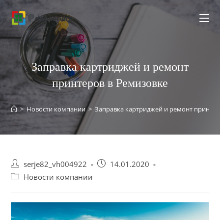
Перейти
к
содержимому
Заправка картриджей и ремонт
принтеров в Ремизовке
>
Новости компании
>
Заправка картриджей и ремонт принтер
Post
Запись
serje82_vh004922
14.01.2020
author:
опубликована:
Post
Новости компании
category: