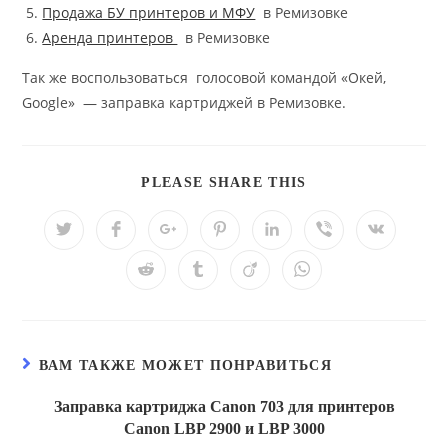
Продажа БУ принтеров и МФУ
в Ремизовке
Аренда принтеров
в Ремизовке
Так же воспользоваться голосовой командой «Окей,
Google» — заправка картриджей в Ремизовке.
ПОДЕЛИТЬСЯ
PLEASE SHARE THIS
ЭТИМ
КОНТЕНТОМ
Открывается
Открывается
Открывается
Открывается
Открывается
Открывается
Открывае
в
в
в
в
в
в
в
новом
новом
новом
новом
новом
новом
новом
Открывается
Открывается
Открывается
Открывается
окне
окне
окне
окне
окне
окне
окне
в
в
в
в
новом
новом
новом
новом
окне
окне
окне
окне
ВАМ ТАКЖЕ МОЖЕТ ПОНРАВИТЬСЯ
Заправка картриджа Canon 703 для принтеров
Canon LBP 2900 и LBP 3000