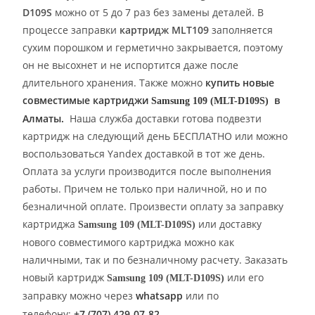
D109S
можно от 5 до 7 раз без замены деталей. В
процессе заправки
картридж MLT109
заполняется
сухим порошком и герметично закрывается, поэтому
он не высохнет и не испортится даже после
длительного хранения.
Также можно
купить
новые
совместимые картриджи
в
Samsung 109 (MLT-D109S)
Алматы.
Наша служба доставки готова подвезти
картридж на следующий день БЕСПЛАТНО или можно
воспользоваться Yandex доставкой в тот же день.
Оплата за услуги производится после выполнения
работы. Причем не только при наличной, но и по
безналичной оплате.
Произвести оплату за
заправку
картриджа
или доставку
Samsung 109 (MLT-D109S)
нового совместимого картриджа можно как
наличными, так и по безналичному расчету.
Заказать
новый картридж
или его
Samsung 109 (MLT-D109S)
заправку можно чере
з
whatsapp
или по
телефону:
+7
(707) 429-07-82
.