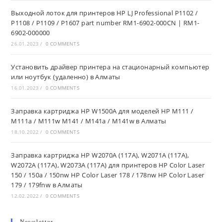
Выходной лоток для принтеров HP LJ Professional P1102 /
P1108 / P1109 / P1607 part number RM1-6902-000CN | RM1-
6902-000000
26.01.2023
/
0 COMMENTS
Установить драйвер принтера на стационарный компьютер
или ноутбук (удаленно) в Алматы
16.01.2023
/
0 COMMENTS
Заправка картриджа HP W1500A для моделей HP M111 /
M111a / M111w M141 / M141a / M141w в Алматы
18.10.2022
/
0 COMMENTS
Заправка картриджа HP W2070A (117A), W2071A (117A),
W2072A (117A), W2073A (117A) для принтеров HP Color Laser
150 / 150a / 150nw HP Color Laser 178 / 178nw HP Color Laser
179 / 179fnw в Алматы
12.02.2022
/
0 COMMENTS
Newsletter