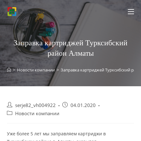
Перейти
к
содержимому
Заправка картриджей Турксибский
район Алматы
>
Новости компании
>
Заправка картриджей Турксибский рай
Post
Запись
serje82_vh004922
04.01.2020
author:
опубликована:
Post
Новости компании
category:
Уже более 5 лет мы заправляем картриджи в