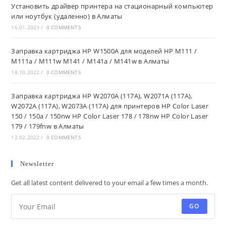
Установить драйвер принтера на стационарный компьютер
или ноутбук (удаленно) в Алматы
16.01.2023
/
0 COMMENTS
Заправка картриджа HP W1500A для моделей HP M111 /
M111a / M111w M141 / M141a / M141w в Алматы
18.10.2022
/
0 COMMENTS
Заправка картриджа HP W2070A (117A), W2071A (117A),
W2072A (117A), W2073A (117A) для принтеров HP Color Laser
150 / 150a / 150nw HP Color Laser 178 / 178nw HP Color Laser
179 / 179fnw в Алматы
12.02.2022
/
0 COMMENTS
Newsletter
Get all latest content delivered to your email a few times a month.
GO