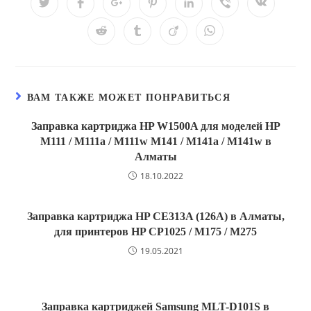
Открывается
Открывается
Открывается
Открывается
Открывается
Открывается
Открывае
в
в
в
в
в
в
в
новом
новом
новом
новом
новом
новом
новом
Открывается
Открывается
Открывается
Открывается
окне
окне
окне
окне
окне
окне
окне
в
в
в
в
новом
новом
новом
новом
окне
окне
окне
окне
ВАМ ТАКЖЕ МОЖЕТ ПОНРАВИТЬСЯ
Заправка картриджа HP W1500A для моделей HP
M111 / M111a / M111w M141 / M141a / M141w в
Алматы
18.10.2022
Заправка картриджа HP CE313A (126A) в Алматы,
для принтеров HP CP1025 / M175 / M275
19.05.2021
Заправка картриджей Samsung MLT-D101S в