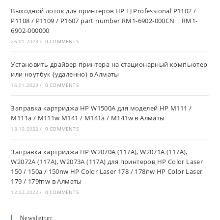
Выходной лоток для принтеров HP LJ Professional P1102 /
P1108 / P1109 / P1607 part number RM1-6902-000CN | RM1-
6902-000000
26.01.2023
/
0 COMMENTS
Установить драйвер принтера на стационарный компьютер
или ноутбук (удаленно) в Алматы
16.01.2023
/
0 COMMENTS
Заправка картриджа HP W1500A для моделей HP M111 /
M111a / M111w M141 / M141a / M141w в Алматы
18.10.2022
/
0 COMMENTS
Заправка картриджа HP W2070A (117A), W2071A (117A),
W2072A (117A), W2073A (117A) для принтеров HP Color Laser
150 / 150a / 150nw HP Color Laser 178 / 178nw HP Color Laser
179 / 179fnw в Алматы
12.02.2022
/
0 COMMENTS
Newsletter