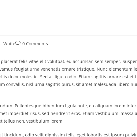
,
White
0 Comments
lacerat felis vitae elit volutpat, eu accumsan sem semper. Suspendi
ivamus feugiat urna venenatis ornare tristique. Nunc elementum le
ollis dolor molestie. Sed ac ligula odio. Etiam sagittis ornare est
m convallis, nisl urna sagittis purus, sit amet malesuada libero nunc
endum. Pellentesque bibendum ligula ante, eu aliquam lorem interdu
et imperdiet risus, sed hendrerit eros. Etiam vestibulum, massa a
t tellus non, vestibulum lorem.
t tincidunt, odio velit dignissim felis, eget lobortis est ipsum pul