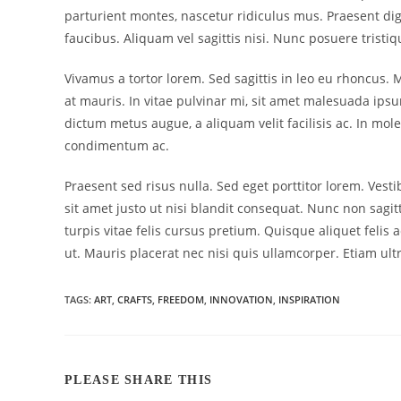
parturient montes, nascetur ridiculus mus. Praesent dign
faucibus. Aliquam vel sagittis nisi. Nunc posuere tristiq
Vivamus a tortor lorem. Sed sagittis in leo eu rhoncus. 
at mauris. In vitae pulvinar mi, sit amet malesuada ipsum
dictum metus augue, a aliquam velit facilisis ac. In 
condimentum ac.
Praesent sed risus nulla. Sed eget porttitor lorem. Ves
sit amet justo ut nisi blandit consequat. Nunc non sagit
turpis vitae felis cursus pretium. Quisque aliquet felis 
ut. Mauris placerat nec nisi quis ullamcorper. Etiam ult
TAGS:
ART
,
CRAFTS
,
FREEDOM
,
INNOVATION
,
INSPIRATION
ПОДЕЛИТЬСЯ
PLEASE SHARE THIS