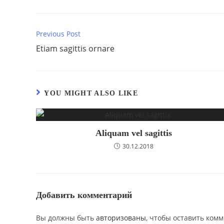
ЭТИМ
КОНТЕНТОМ
Previous Post
Continue
Reading
Etiam sagittis ornare
YOU MIGHT ALSO LIKE
Aliquam vel sagittis
30.12.2018
Добавить комментарий
Вы должны быть
авторизованы
, чтобы оставить ком