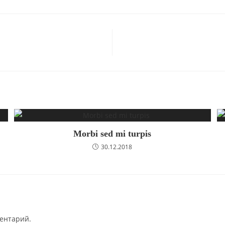
новом
новом
нов
окне
окне
окн
Morbi sed mi turpis
30.12.2018
ментарий.