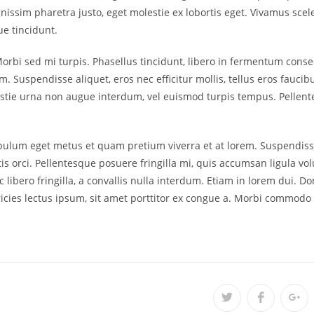
issim pharetra justo, eget molestie ex lobortis eget. Vivamus scel
ue tincidunt.
Morbi sed mi turpis. Phasellus tincidunt, libero in fermentum consec
. Suspendisse aliquet, eros nec efficitur mollis, tellus eros faucib
molestie urna non augue interdum, vel euismod turpis tempus. Pel
tibulum eget metus et quam pretium viverra et at lorem. Suspendiss
tis orci. Pellentesque posuere fringilla mi, quis accumsan ligula 
ac libero fringilla, a convallis nulla interdum. Etiam in lorem dui.
ricies lectus ipsum, sit amet porttitor ex congue a. Morbi commodo t
Открывается
Открывает
Отк
в
в
в