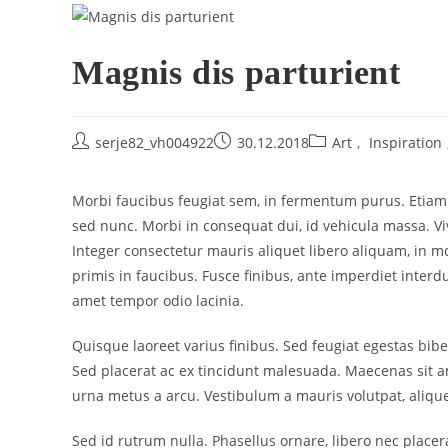
Magnis dis parturient
serje82_vh004922
30.12.2018
Art
,
Inspiration
Morbi faucibus feugiat sem, in fermentum purus. Etiam p
sed nunc. Morbi in consequat dui, id vehicula massa. V
Integer consectetur mauris aliquet libero aliquam, in m
primis in faucibus. Fusce finibus, ante imperdiet interdu
amet tempor odio lacinia.
Quisque laoreet varius finibus. Sed feugiat egestas bib
Sed placerat ac ex tincidunt malesuada. Maecenas sit am
urna metus a arcu. Vestibulum a mauris volutpat, alique
Sed id rutrum nulla. Phasellus ornare, libero nec placera