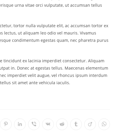
erisque urna vitae orci vulputate, ut accumsan tellus
tetur, tortor nulla vulputate elit, ac accumsan tortor ex
us lectus, ut aliquam leo odio vel mauris. Vivamus
lentesque condimentum egestas quam, nec pharetra purus
e tincidunt ex lacinia imperdiet consectetur. Aliquam
volutpat in. Donec at egestas tellus. Maecenas elementum
 Donec imperdiet velit augue, vel rhoncus ipsum interdum
ellus sit amet ante vehicula iaculis.
ся
рывается
Открывается
Открывается
Открывается
Открывается
Открывается
Открывается
Открывается
Открывается
в
в
в
в
в
в
в
в