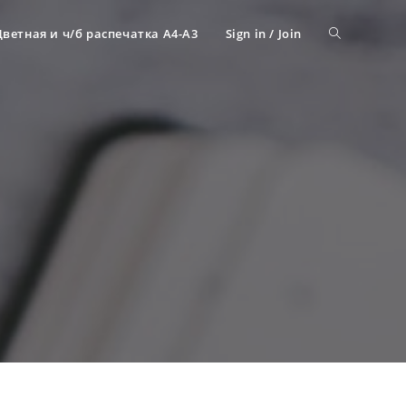
Цветная и ч/б распечатка А4-A3
Sign in / Join