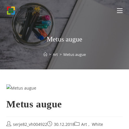
Перейти
к
содержимому
Metus augue
>
Art
>
Metus augue
Metus augue
serje82_vh004922
30.12.2018
Art
,
White