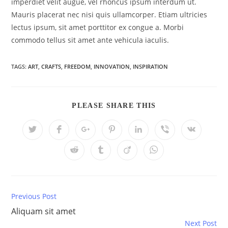
imperdiet velit augue, vel rhoncus ipsum interdum ut.
Mauris placerat nec nisi quis ullamcorper. Etiam ultricies
lectus ipsum, sit amet porttitor ex congue a. Morbi
commodo tellus sit amet ante vehicula iaculis.
TAGS:
ART
,
CRAFTS
,
FREEDOM
,
INNOVATION
,
INSPIRATION
ПОДЕЛИТЬСЯ
PLEASE SHARE THIS
ЭТИМ
КОНТЕНТОМ
Открывается
Открывается
Открывается
Открывается
Открывается
Открывается
Открывае
в
в
в
в
в
в
в
новом
новом
новом
новом
новом
новом
новом
Открывается
Открывается
Открывается
Открывается
окне
окне
окне
окне
окне
окне
окне
в
в
в
в
новом
новом
новом
новом
окне
окне
окне
окне
Previous Post
Continue
Reading
Aliquam sit amet
Next Post