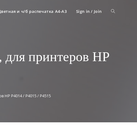
Цветная и ч/б распечатка А4-A3
Sign in / Join
 для принтеров HP
 HP P4014 / P4015 / P4515