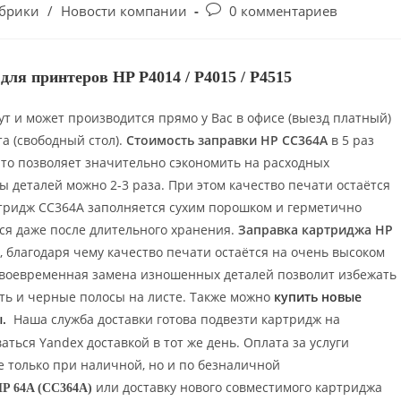
убрики
/
Новости компании
0 комментариев
ля принтеров HP P4014 / P4015 / P4515
т и может производится прямо у Вас в офисе (выезд платный)
а (свободный стол).
Стоимость заправки HP CC364A
в 5 раз
что позволяет значительно сэкономить на расходных
ы деталей можно 2-3 раза. При этом качество печати остаётся
ртридж CC364A заполняется сухим порошком и герметично
тся даже после длительного хранения.
Заправка картриджа HP
благодаря чему качество печати остаётся на очень высоком
своевременная замена изношенных деталей позволит избежать
ть и черные полосы на листе.
Также можно
купить
новые
.
Наша служба доставки готова подвезти картридж на
ься Yandex доставкой в тот же день.
Оплата за услуги
 только при наличной, но и по безналичной
или доставку нового совместимого картриджа
P 64A (CC364A)