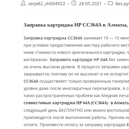
serje82_vh004922
28.05.2021
Без р
Заправка картриджа HP CC364A в Алматы, д
Заправка картриджа CC364A
занимает 10 — 15 мину
при условии предоставления мастеру рабочего мест
ниже стоимости нового оригинального картриджа, 
материалах.
Заправить картридж HP 64A
без замен
на очень высоком уровне. В процессе заправки ка
закрывается, поэтому он не высохнет и не испорти
CC364A
осуществляет только проверенным тонером, 
уровне даже после многократных перезаправок. А 
таких распространённых проблем как бледная печа
совместимые картриджи
в Алматы
HP 64A (CC364A)
следующий день БЕСПЛАТНО или можно воспользоват
производится после выполнения работы. Причем не
оплате.
Произвести оплату за
заправку картриджа
H