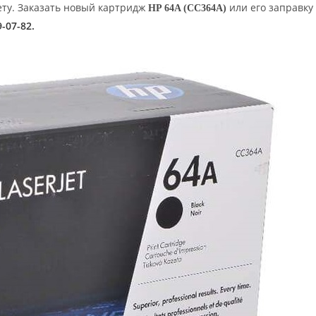
ету.
Заказать новый картридж
или его заправку
HP 64A (CC364A)
9-07-82
.