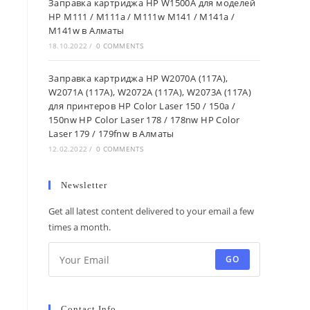
Заправка картриджа HP W1500A для моделей
HP M111 / M111a / M111w M141 / M141a /
M141w в Алматы
18.10.2022
/
0 COMMENTS
Заправка картриджа HP W2070A (117A),
W2071A (117A), W2072A (117A), W2073A (117A)
для принтеров HP Color Laser 150 / 150a /
150nw HP Color Laser 178 / 178nw HP Color
Laser 179 / 179fnw в Алматы
12.02.2022
/
0 COMMENTS
Newsletter
Get all latest content delivered to your email a few
times a month.
GO
Contact Info