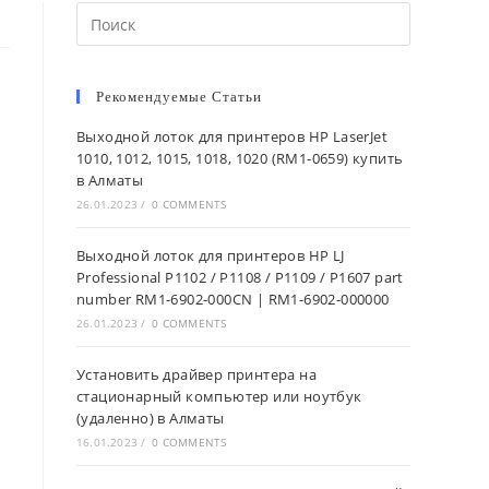
Рекомендуемые Статьи
Выходной лоток для принтеров HP LaserJet
1010, 1012, 1015, 1018, 1020 (RM1-0659) купить
в Алматы
26.01.2023
/
0 COMMENTS
Выходной лоток для принтеров HP LJ
Professional P1102 / P1108 / P1109 / P1607 part
number RM1-6902-000CN | RM1-6902-000000
26.01.2023
/
0 COMMENTS
Установить драйвер принтера на
стационарный компьютер или ноутбук
(удаленно) в Алматы
16.01.2023
/
0 COMMENTS