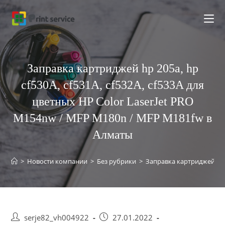
Перейти
к
содержимому
Заправка картриджей hp 205a, hp
cf530A, cf531A, cf532A, cf533A для
цветных HP Color LaserJet PRO
M154nw / MFP M180n / MFP M181fw в
Алматы
>
Новости компании
>
Без рубрики
>
Заправка картриджей hp 2
Post
Запись
serje82_vh004922
27.01.2022