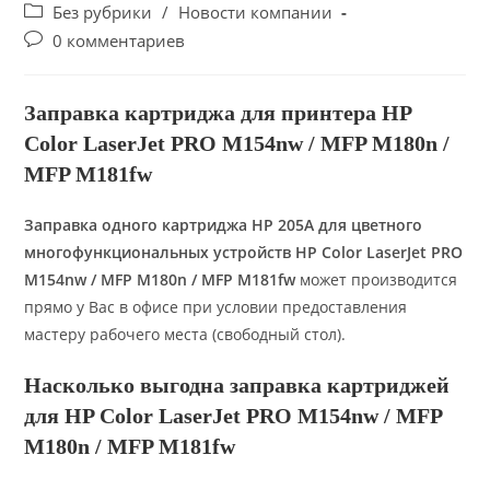
author:
опубликована:
Post
Без рубрики
/
Новости компании
category:
Post
0 комментариев
comments:
Заправка картриджа для принтера HP
Color LaserJet PRO M154nw / MFP M180n /
MFP M181fw
Заправка одного картриджа HP 205A для цветного
многофункциональных устройств HP Color LaserJet PRO
M154nw / MFP M180n / MFP M181fw
может производится
прямо у Вас в офисе при условии предоставления
мастеру рабочего места (свободный стол).
Насколько выгодна заправка картриджей
для HP Color LaserJet PRO M154nw / MFP
M180n / MFP M181fw