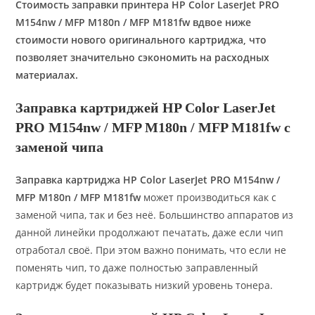
Стоимость заправки принтера HP Color LaserJet PRO
M154nw / MFP M180n / MFP M181fw вдвое ниже
стоимости нового оригинального картриджа, что
позволяет значительно сэкономить на расходных
материалах.
Заправка картриджей HP Color LaserJet
PRO M154nw / MFP M180n / MFP M181fw с
заменой чипа
Заправка картриджа HP Color LaserJet PRO M154nw /
MFP M180n / MFP M181fw
может производиться как с
заменой чипа, так и без неё. Большинство аппаратов из
данной линейки продолжают печатать, даже если чип
отработал своё. При этом важно понимать, что если не
поменять чип, то даже полностью заправленный
картридж будет показывать низкий уровень тонера.