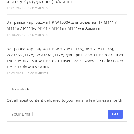
или ноутбук (удаленно) в Алматы
16.01.2023
/
0 COMMENTS
Заправка картриджа HP W1500A для моделей HP M111 /
M111a / M111w M141 / M141a / M141w в Алматы
18.10.2022
/
0 COMMENTS
Заправка картриджа HP W2070A (117A), W2071A (117A),
W2072A (117A), W2073A (117A) для принтеров HP Color Laser
150 / 150a / 150nw HP Color Laser 178 / 178nw HP Color Laser
179 / 179fnw в Алматы
12.02.2022
/
0 COMMENTS
Newsletter
Get all latest content delivered to your email a few times a month.
GO